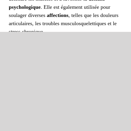
psychologique
. Elle est également utilisée pour
soulager diverses
affections
, telles que les douleurs
articulaires, les troubles musculosquelettiques et le
stress chronique.
Elle trouve ses origines dans l’
Antiquité
, où les
civilisations reconnaissaient déjà les vertus de l’eau.
Aujourd’hui, l’hydrothérapie est intégrée dans des
programmes de
réhabilitation
et proposée dans de
nombreuses structures spécialisées, telles que les
centres de cure thermale et les spas.
Principes
fondamentaux