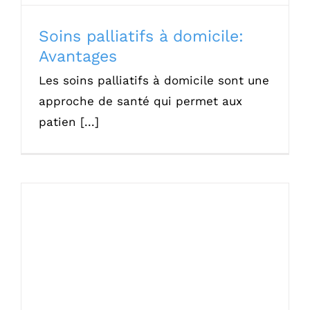
Contact
Soins palliatifs à domicile:
Avantages
Réalisations
Les soins palliatifs à domicile sont une
Configurateur 3D
approche de santé qui permet aux
patien [...]
Aides et financemen
Questions Fréquent
Les étapes de votre
Quelles sont les aides à domicile pour les