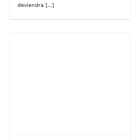
deviendra [...]
Toilettes adaptées aux seniors : renforcer
l’autonomie et l’intimité