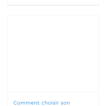
Comment choisir son infirmière à
domicile ? Meilleurs conseils
Comment choisir son