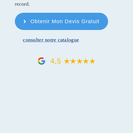
record.
Contact
Obtenir Mon Devis Gratuit
Réalisations
consulter notre catalogue
Configurateur 3D
4,5
Aides et financemen
Questions Fréquent
Les étapes de votre