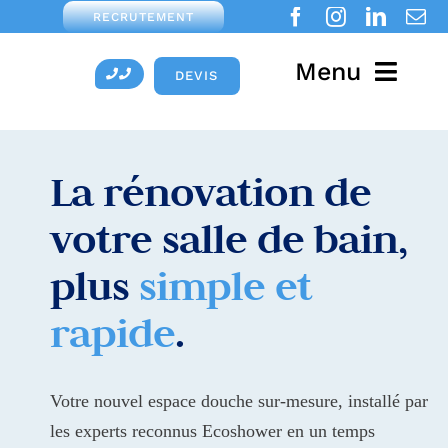
Passer
RECRUTEMENT
au
Menu
contenu
DEVIS
Accueil
La rénovat
i
on de
Rénovation salle de 
votre salle de b
a
in,
Douche Senior
plus
simple et
Ma Prime Adapt
rapide
.
Douche Moderne
Votre nouvel espace douche sur-mesure, installé par
Blog
les experts reconnus Ecoshower en un temps