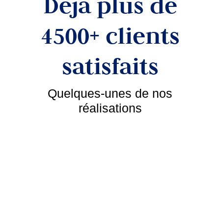
Déjà p
l
us de
4500+ clients
sa
tis
faits
Quelques-unes de nos
réalisations