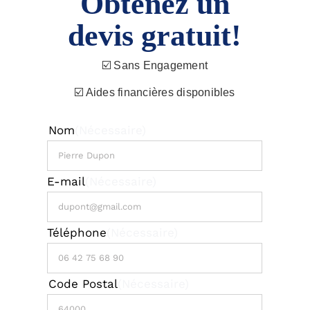
Obtenez un
devis gratuit!
☑️ Sans Engagement
☑️ Aides financières disponibles
Nom
(Nécessaire)
Nom
E-mail
(Nécessaire)
Téléphone
(Nécessaire)
Code Postal
(Nécessaire)