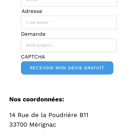
Code
Adresse
Postal
Adresse
Demande
postale
CAPTCHA
Nos coordonnées:
14 Rue de la Poudriére B11
33700 Mérignac