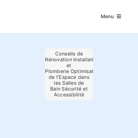
Passer
au
Menu
contenu
Accueil
Conseils de
Rénovation
,
Installation
Rénovation salle
et
Plomberie
,
Optimisation
de l'Espace dans
Douche Senior
les Salles de
Bain
,
Sécurité et
Accessibilité
Ma Prime Adapt
Douche Modern