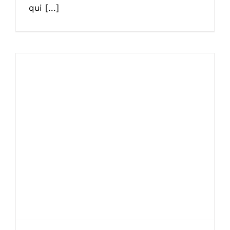
qui [...]
Tutoriel : poser un revêtement mural en
PVC dans une salle de bain