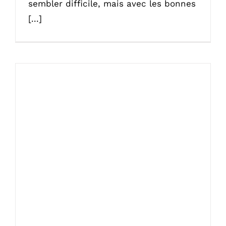
sembler difficile, mais avec les bonnes
[...]
Quels types de vis utiliser pour fixer des
accessoires lourds dans une salle de bain
?