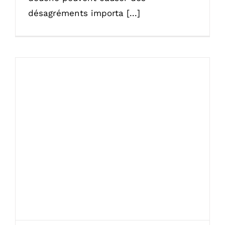
désagréments importa [...]
Quelle est la différence entre un tuyau
en cuivre et un tuyau en PER ?