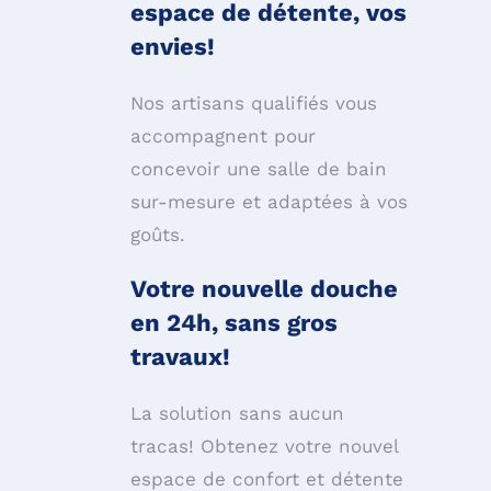
espace de détente, vos
en
vie
s!
Nos artisans qualifiés vous
accompagnent pour
concevoir une salle de bain
sur-mesure et adaptées à vos
g
oûts.
Votre no
uvell
e d
ouc
he
en 24h, sans gros
t
ra
vaux!
La solution sans aucun
tracas! Obtenez votre nouvel
espace de confort et détente