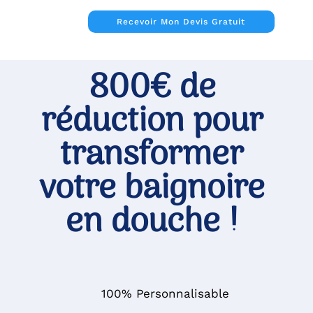
Passer
Recevoir Mon Devis Gratuit
au
contenu
800€ de
réduction pour
transformer
votre baignoire
en douche !
100% Personnalisable